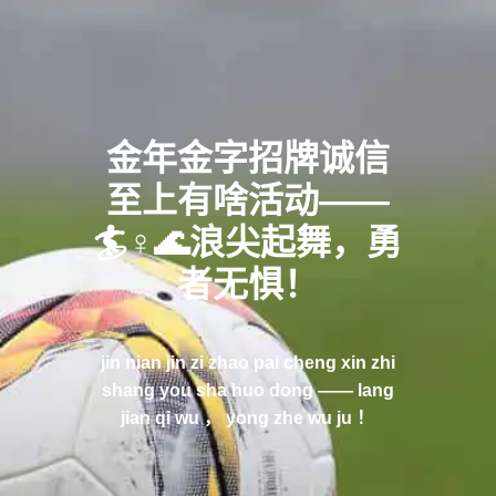
金年金字招牌诚信
至上有啥活动——
🏄♀️🌊浪尖起舞，勇
者无惧！
jin nian jin zi zhao pai cheng xin zhi
shang you sha huo dong ——️ lang
jian qi wu ， yong zhe wu ju ！