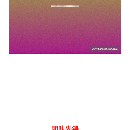
育赛事,体育经典赛事重温历史荣
永恒传奇与激情瞬间
团队先锋