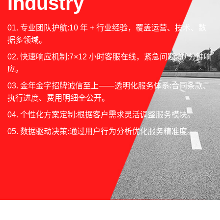
Industry
01. 专业团队护航:10 年 + 行业经验，覆盖运营、技术、数
据多领域。
02. 快速响应机制:7×12 小时客服在线，紧急问题 30 分钟响
应。
03. 金年金字招牌诚信至上——透明化服务体系:合同条款、
执行进度、费用明细全公开。
04. 个性化方案定制:根据客户需求灵活调整服务模块。
05. 数据驱动决策:通过用户行为分析优化服务精准度。